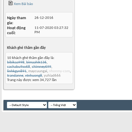
Xem Bài báo
Ngày tham
26-12-2016
gia
Hoạt động
11-07-2020
03:27:32
PM
cuối
Khách ghé thăm gần đây
10 khách ghé thăm gần đây là:
bibikaa998
,
bimaahik136
,
cachabu9xx68
,
chimney699
,
linhkgyn891
,
maycuungai
,
nhonmy-com
,
trandanne
,
vtnhuong8
,
yuhiad666
Trang này được xem 34,727 lần