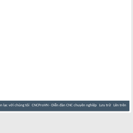
ên lạc với chúng tôi
CNCProVN - Diễn đàn CNC chuyên nghiệp
Lưu trữ
Lên trên