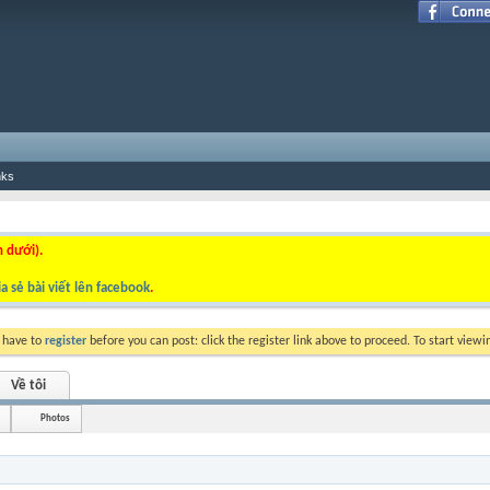
nks
n dưới).
a sẻ bài viết lên facebook
.
y have to
register
before you can post: click the register link above to proceed. To start view
Về tôi
Photos