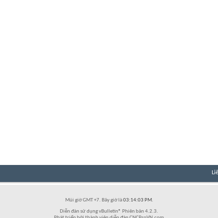
Li
Múi giờ GMT +7. Bây giờ là
03:14:03 PM
.
Diễn đàn sử dụng vBulletin® Phiên bản 4.2.3.
Phát triển bởi thành viên diễn đàn CNCProVN.com