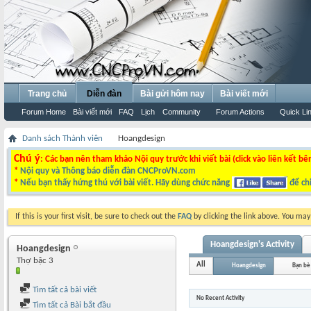
Trang chủ
Diễn đàn
Bài gửi hôm nay
Bài viết mới
Forum Home
Bài viết mới
FAQ
Lịch
Community
Forum Actions
Quick Li
Danh sách Thành viên
Hoangdesign
Chú ý
: Các bạn nên tham khảo Nội quy trước khi viết bài (click vào liên kết bê
*
Nội quy và Thông báo diễn đàn CNCProVN.com
*
Nếu bạn thấy hứng thú với bài viết. Hãy dùng chức năng
để chi
If this is your first visit, be sure to check out the
FAQ
by clicking the link above. You ma
Hoangdesign's Activity
Hoangdesign
Thợ bậc 3
All
Hoangdesign
Bạn bè
Tìm tất cả bài viết
No Recent Activity
Tìm tất cả Bài bắt đầu