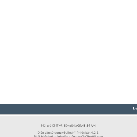
Li
Múi giờ GMT +7. Bây giờ là
05:48:54 AM
.
Diễn đàn sử dụng vBulletin® Phiên bản 4.2.3.
Phát triển bởi thành viên diễn đàn CNCProVN.com