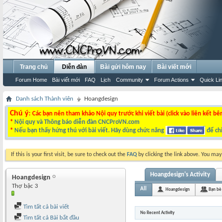
Trang chủ
Diễn đàn
Bài gửi hôm nay
Bài viết mới
Forum Home
Bài viết mới
FAQ
Lịch
Community
Forum Actions
Quick Li
Danh sách Thành viên
Hoangdesign
Chú ý
: Các bạn nên tham khảo Nội quy trước khi viết bài (click vào liên kết bê
*
Nội quy và Thông báo diễn đàn CNCProVN.com
*
Nếu bạn thấy hứng thú với bài viết. Hãy dùng chức năng
để chi
If this is your first visit, be sure to check out the
FAQ
by clicking the link above. You ma
Hoangdesign's Activity
Hoangdesign
Thợ bậc 3
All
Hoangdesign
Bạn bè
Tìm tất cả bài viết
No Recent Activity
Tìm tất cả Bài bắt đầu