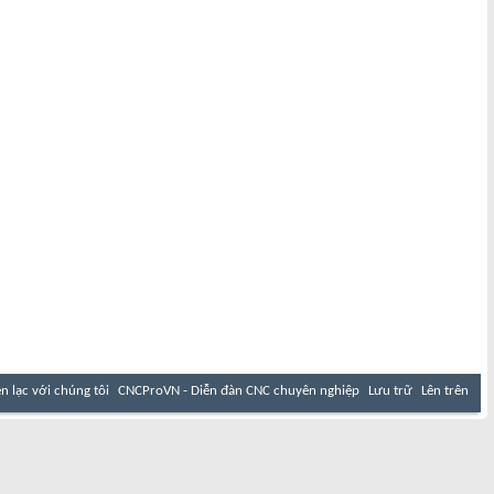
ên lạc với chúng tôi
CNCProVN - Diễn đàn CNC chuyên nghiệp
Lưu trữ
Lên trên