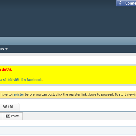
nks
n dưới).
a sẻ bài viết lên facebook
.
y have to
register
before you can post: click the register link above to proceed. To start view
Về tôi
Photos