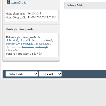
Xem Bài báo
No Recent Activity
Ngày tham gia
26-12-2016
Hoạt động cuối
11-07-2020
03:27:32 PM
Khách ghé thăm gần đây
10 khách ghé thăm gần đây là:
bibikaa998
,
bimaahik136
,
cachabu9xx68
,
chimney699
,
linhkgyn891
,
maycuungai
,
nhonmy-com
,
trandanne
,
vtnhuong8
,
yuhiad666
Trang này được xem 34,637 lần