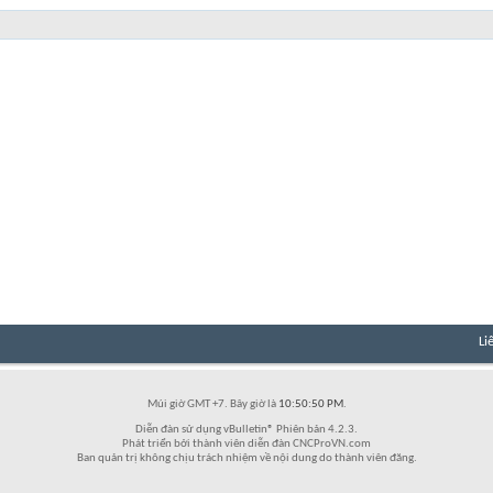
Li
Múi giờ GMT +7. Bây giờ là
10:50:50 PM
.
Diễn đàn sử dụng vBulletin® Phiên bản 4.2.3.
Phát triển bởi thành viên diễn đàn CNCProVN.com
Ban quản trị không chịu trách nhiệm về nội dung do thành viên đăng.