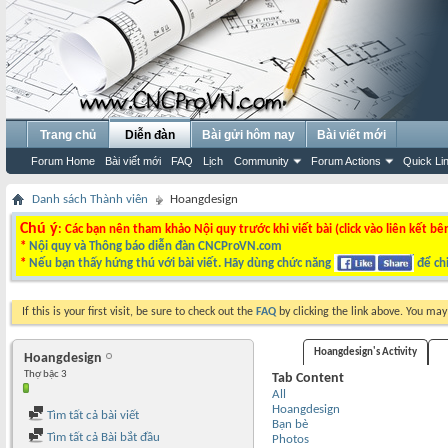
Trang chủ
Diễn đàn
Bài gửi hôm nay
Bài viết mới
Forum Home
Bài viết mới
FAQ
Lịch
Community
Forum Actions
Quick Li
Danh sách Thành viên
Hoangdesign
Chú ý
: Các bạn nên tham khảo Nội quy trước khi viết bài (click vào liên kết bê
*
Nội quy và Thông báo diễn đàn CNCProVN.com
*
Nếu bạn thấy hứng thú với bài viết. Hãy dùng chức năng
để chi
If this is your first visit, be sure to check out the
FAQ
by clicking the link above. You ma
Hoangdesign's Activity
Hoangdesign
Thợ bậc 3
Tab Content
All
Hoangdesign
Tìm tất cả bài viết
Bạn bè
Tìm tất cả Bài bắt đầu
Photos