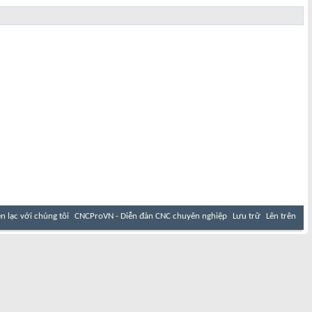
ên lạc với chúng tôi
CNCProVN - Diễn đàn CNC chuyên nghiệp
Lưu trữ
Lên trên