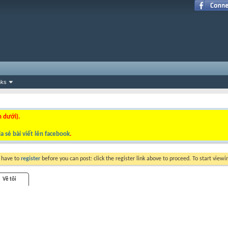
nks
n dưới).
a sẻ bài viết lên facebook
.
y have to
register
before you can post: click the register link above to proceed. To start view
Về tôi