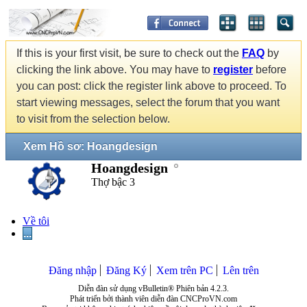
If this is your first visit, be sure to check out the
FAQ
by
clicking the link above. You may have to
register
before
you can post: click the register link above to proceed. To
start viewing messages, select the forum that you want
to visit from the selection below.
Xem Hồ sơ: Hoangdesign
Hoangdesign
Thợ bậc 3
Về tôi
...
Đăng nhập
Đăng Ký
Xem trên PC
Lên trên
Diễn đàn sử dụng vBulletin® Phiên bản 4.2.3.
Phát triển bởi thành viên diễn đàn CNCProVN.com