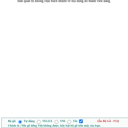
Ban quản trị không chịu trách nhiệm về nội dung do thành viên đăng.
Bộ gõ:
Tự động
TELEX
VNI
Tắt
[Ẩn Bộ Gõ - F12]
Chính tả | Nếu gõ tiếng Việt không được, hãy bật bộ gõ trên máy của bạn.