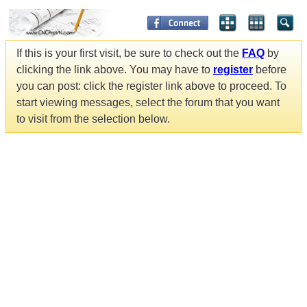
If this is your first visit, be sure to check out the
FAQ
by
clicking the link above. You may have to
register
before
you can post: click the register link above to proceed. To
start viewing messages, select the forum that you want
to visit from the selection below.