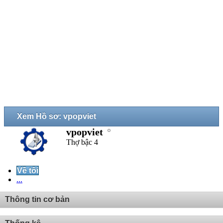
Xem Hồ sơ: vpopviet
vpopviet
Thợ bậc 4
Về tôi
...
Thông tin cơ bản