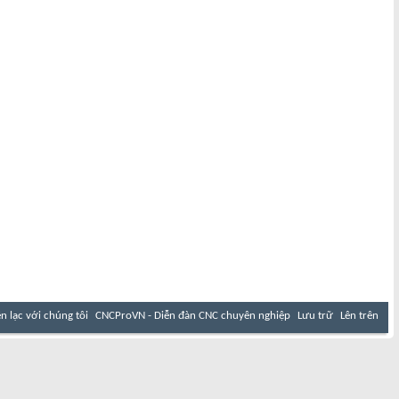
ên lạc với chúng tôi
CNCProVN - Diễn đàn CNC chuyên nghiệp
Lưu trữ
Lên trên