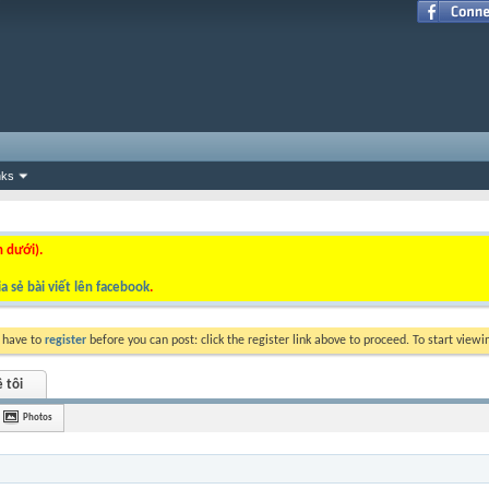
nks
n dưới).
a sẻ bài viết lên facebook
.
y have to
register
before you can post: click the register link above to proceed. To start view
 tôi
Photos