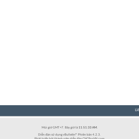
Li
Múi giờ GMT +7. Bây giờ là
11:51:33 AM
.
Diễn đàn sử dụng vBulletin® Phiên bản 4.2.3.
Phát triển bởi thành viên diễn đàn CNCProVN.com