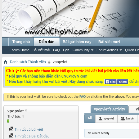
Trang chủ
Diễn đàn
Bài gửi hôm nay
Bài viết mới
Forum Home
Bài viết mới
FAQ
Lịch
Community
Forum Actions
Quick Li
Danh sách Thành viên
vpopviet
Chú ý
: Các bạn nên tham khảo Nội quy trước khi viết bài (click vào liên kết bê
*
Nội quy và Thông báo diễn đàn CNCProVN.com
*
Nếu bạn thấy hứng thú với bài viết. Hãy dùng chức năng
để chi
If this is your first visit, be sure to check out the
FAQ
by clicking the link above. You ma
vpopviet's Activity
Về
vpopviet
Thợ bậc 4
All
vpopviet
Bạn bè
Tìm tất cả bài viết
No Recent Activity
Tìm tất cả Bài bắt đầu