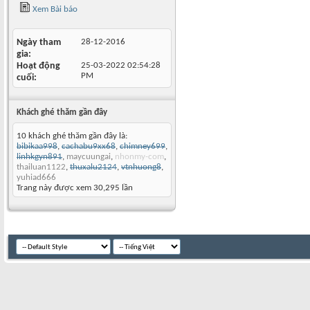
Xem Bài báo
Ngày tham
28-12-2016
gia
Hoạt động
25-03-2022
02:54:28
PM
cuối
Khách ghé thăm gần đây
10 khách ghé thăm gần đây là:
bibikaa998
,
cachabu9xx68
,
chimney699
,
linhkgyn891
,
maycuungai
,
nhonmy-com
,
thailuan1122
,
thuxalu2124
,
vtnhuong8
,
yuhiad666
Trang này được xem 30,295 lần