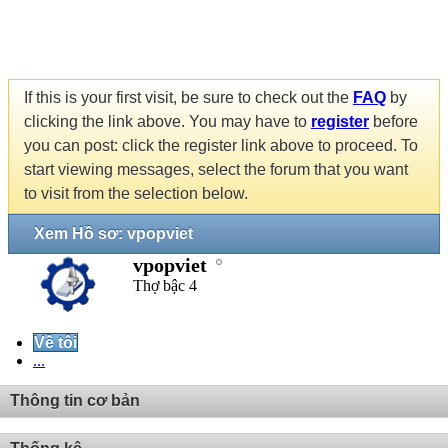
If this is your first visit, be sure to check out the
FAQ
by
clicking the link above. You may have to
register
before
you can post: click the register link above to proceed. To
start viewing messages, select the forum that you want
to visit from the selection below.
Xem Hồ sơ: vpopviet
vpopviet
Thợ bậc 4
Về tôi
...
Thông tin cơ bản