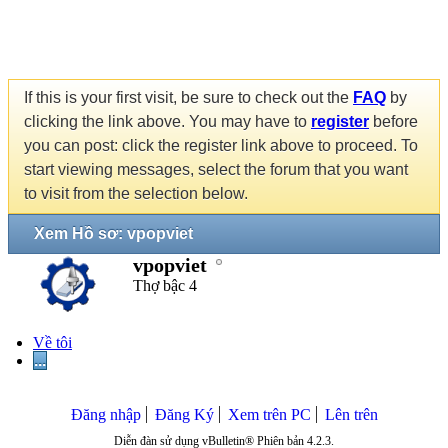
If this is your first visit, be sure to check out the
FAQ
by
clicking the link above. You may have to
register
before
you can post: click the register link above to proceed. To
start viewing messages, select the forum that you want
to visit from the selection below.
Xem Hồ sơ: vpopviet
vpopviet
Thợ bậc 4
Về tôi
...
Đăng nhập
Đăng Ký
Xem trên PC
Lên trên
Diễn đàn sử dụng vBulletin® Phiên bản 4.2.3.