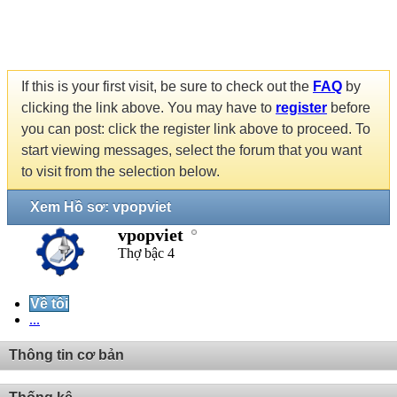
If this is your first visit, be sure to check out the
FAQ
by
clicking the link above. You may have to
register
before
you can post: click the register link above to proceed. To
start viewing messages, select the forum that you want
to visit from the selection below.
Xem Hồ sơ: vpopviet
vpopviet
Thợ bậc 4
Về tôi
...
Thông tin cơ bản