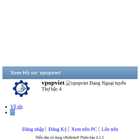
Xem Hồ sơ: vpopviet
vpopviet
Thợ bậc 4
Về tôi
...
Đăng nhập
Đăng Ký
Xem trên PC
Lên trên
Diễn đàn sử dụng vBulletin® Phiên bản 4.2.3.