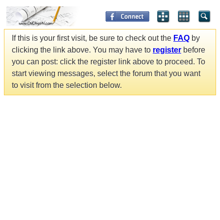
If this is your first visit, be sure to check out the
FAQ
by
clicking the link above. You may have to
register
before
you can post: click the register link above to proceed. To
start viewing messages, select the forum that you want
to visit from the selection below.