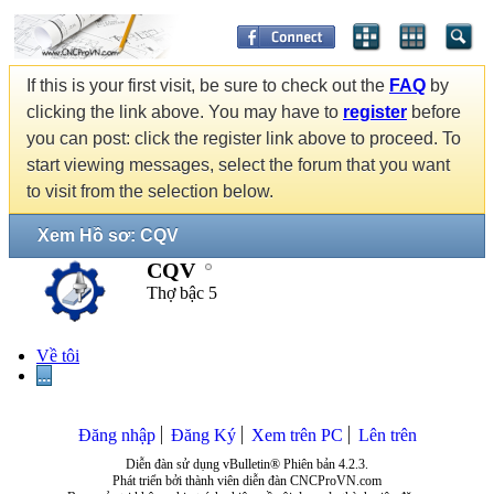
If this is your first visit, be sure to check out the
FAQ
by
clicking the link above. You may have to
register
before
you can post: click the register link above to proceed. To
start viewing messages, select the forum that you want
to visit from the selection below.
Xem Hồ sơ: CQV
CQV
Thợ bậc 5
Về tôi
...
Đăng nhập
Đăng Ký
Xem trên PC
Lên trên
Diễn đàn sử dụng vBulletin® Phiên bản 4.2.3.
Phát triển bởi thành viên diễn đàn CNCProVN.com