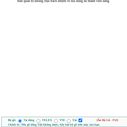
Ban quản trị không chịu trách nhiệm về nội dung do thành viên đăng.
Bộ gõ:
Tự động
TELEX
VNI
Tắt
[Ẩn Bộ Gõ - F12]
Chính tả | Nếu gõ tiếng Việt không được, hãy bật bộ gõ trên máy của bạn.