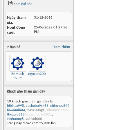
Xem Bài báo
Ngày tham
31-12-2016
gia
Hoạt động
25-06-2022
01:27:56
PM
cuối
2
Bạn bè
Xem thêm
BKMech
ngocbh2001
Co.,ltd
Khách ghé thăm gần đây
10 khách ghé thăm gần đây là:
bibikaa998
,
cachabu9xx68
,
chimney699
,
linklymi893
,
maycuungai
,
nhonmy-com
,
thuxalu2124
,
vacincovy2021
,
vtnhuong8
,
yuhiad666
Trang này được xem 29,330 lần