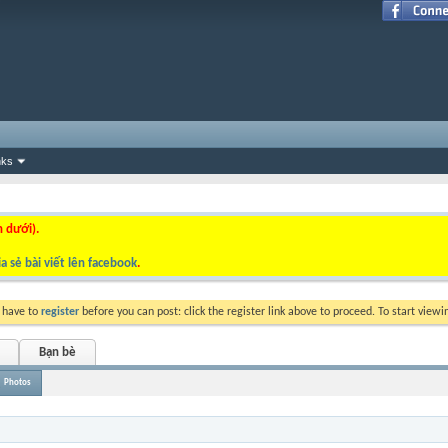
nks
n dưới).
a sẻ bài viết lên facebook
.
y have to
register
before you can post: click the register link above to proceed. To start view
Bạn bè
Photos