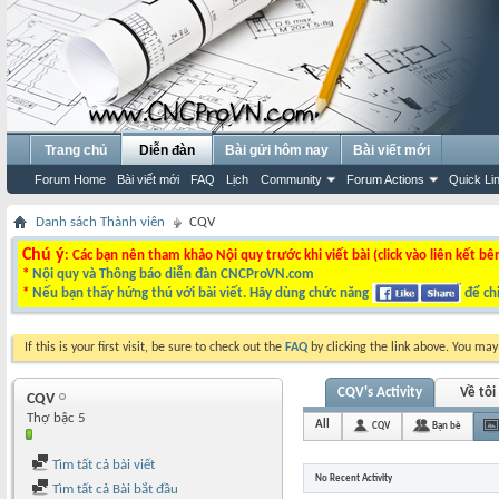
Trang chủ
Diễn đàn
Bài gửi hôm nay
Bài viết mới
Forum Home
Bài viết mới
FAQ
Lịch
Community
Forum Actions
Quick Li
Danh sách Thành viên
CQV
Chú ý
: Các bạn nên tham khảo Nội quy trước khi viết bài (click vào liên kết bê
*
Nội quy và Thông báo diễn đàn CNCProVN.com
*
Nếu bạn thấy hứng thú với bài viết. Hãy dùng chức năng
để chi
If this is your first visit, be sure to check out the
FAQ
by clicking the link above. You ma
CQV's Activity
Về tôi
CQV
Thợ bậc 5
All
CQV
Bạn bè
Tìm tất cả bài viết
No Recent Activity
Tìm tất cả Bài bắt đầu