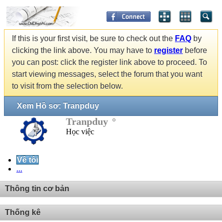
If this is your first visit, be sure to check out the
FAQ
by
clicking the link above. You may have to
register
before
you can post: click the register link above to proceed. To
start viewing messages, select the forum that you want
to visit from the selection below.
Xem Hồ sơ: Tranpduy
Tranpduy
Học việc
Về tôi
...
Thông tin cơ bản
Thống kê