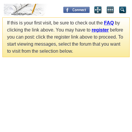
If this is your first visit, be sure to check out the
FAQ
by
clicking the link above. You may have to
register
before
you can post: click the register link above to proceed. To
start viewing messages, select the forum that you want
to visit from the selection below.