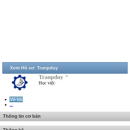
Xem Hồ sơ: Tranpduy
Tranpduy
Học việc
Về tôi
...
Thông tin cơ bản