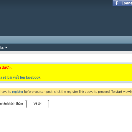
nks
n dưới).
a sẻ bài viết lên facebook
.
y have to
register
before you can post: click the register link above to proceed. To start view
 nhắn khách thăm
Về tôi