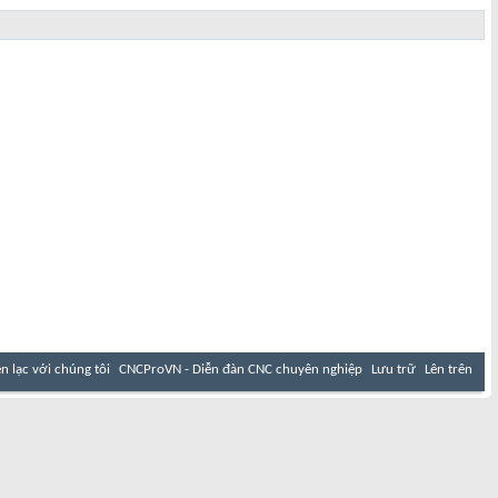
ên lạc với chúng tôi
CNCProVN - Diễn đàn CNC chuyên nghiệp
Lưu trữ
Lên trên