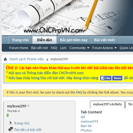
Trang chủ
Diễn đàn
Bài gửi hôm nay
Bài viết mới
Forum Home
Bài viết mới
FAQ
Lịch
Community
Forum Actions
Quick Li
Danh sách Thành viên
mylove299
Chú ý
: Các bạn nên tham khảo Nội quy trước khi viết bài (click vào liên kết bê
*
Nội quy và Thông báo diễn đàn CNCProVN.com
*
Nếu bạn thấy hứng thú với bài viết. Hãy dùng chức năng
để chi
If this is your first visit, be sure to check out the
FAQ
by clicking the link above. You ma
mylove299's Activity
Tin
mylove299
Thợ bậc 6
Tab Content
All
mylove299
Trang chủ
Bạn bè
Tìm tất cả bài viết
Photos