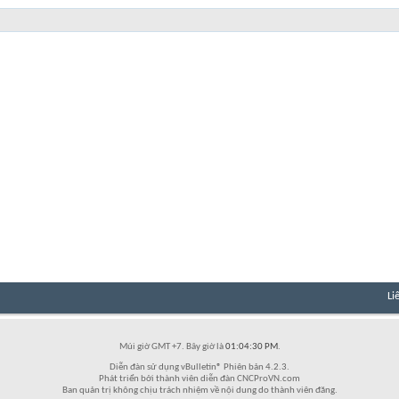
Li
Múi giờ GMT +7. Bây giờ là
01:04:30 PM
.
Diễn đàn sử dụng vBulletin® Phiên bản 4.2.3.
Phát triển bởi thành viên diễn đàn CNCProVN.com
Ban quản trị không chịu trách nhiệm về nội dung do thành viên đăng.