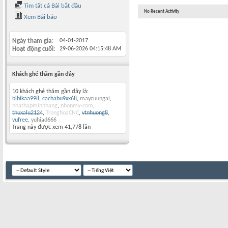
Tìm tất cả Bài bắt đầu
No Recent Activity
Xem Bài báo
Ngày tham gia
04-01-2017
Hoạt động cuối
29-06-2026
04:15:48 AM
Khách ghé thăm gần đây
10 khách ghé thăm gần đây là:
bibikaa998
,
cachabu9xx68
,
maycuungai
,
nhathapminhhang
,
nhonmy-com
,
thuxalu2124
,
TronghoaCNC
,
vtnhuong8
,
vufree
,
yuhiad666
Trang này được xem 41,778 lần