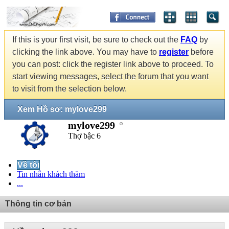
If this is your first visit, be sure to check out the
FAQ
by
clicking the link above. You may have to
register
before
you can post: click the register link above to proceed. To
start viewing messages, select the forum that you want
to visit from the selection below.
Xem Hồ sơ: mylove299
mylove299
Thợ bậc 6
Về tôi
Tin nhắn khách thăm
...
Thông tin cơ bản