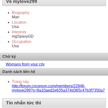
Về mylove299
Biography
Man
Location
Usa
Interests
mgSpavyGD
Occupation
Usa
Chữ ký
Womans from your city
Danh sách liên hệ
Trang này
http://forum.cncprovn.com/members/22946-
mylove299?s=9a10aed2e635a374d365c47b3f7350a7
Tin nhắn tức thì