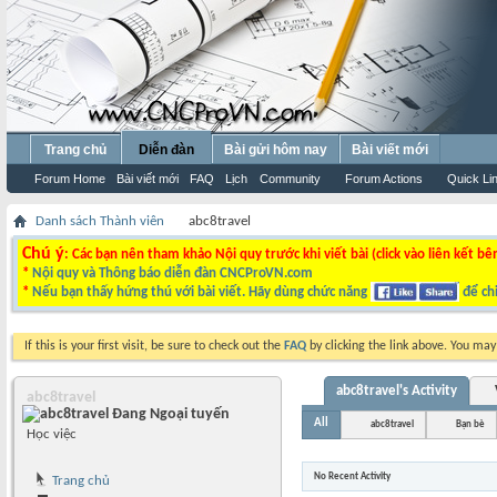
Trang chủ
Diễn đàn
Bài gửi hôm nay
Bài viết mới
Forum Home
Bài viết mới
FAQ
Lịch
Community
Forum Actions
Quick Li
Danh sách Thành viên
abc8travel
Chú ý
: Các bạn nên tham khảo Nội quy trước khi viết bài (click vào liên kết bê
*
Nội quy và Thông báo diễn đàn CNCProVN.com
*
Nếu bạn thấy hứng thú với bài viết. Hãy dùng chức năng
để chi
If this is your first visit, be sure to check out the
FAQ
by clicking the link above. You ma
abc8travel's Activity
abc8travel
All
abc8travel
Bạn bè
Học việc
No Recent Activity
Trang chủ