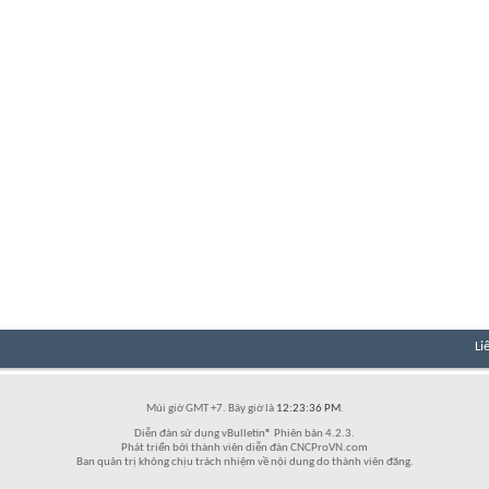
Li
Múi giờ GMT +7. Bây giờ là
12:23:36 PM
.
Diễn đàn sử dụng vBulletin® Phiên bản 4.2.3.
Phát triển bởi thành viên diễn đàn CNCProVN.com
Ban quản trị không chịu trách nhiệm về nội dung do thành viên đăng.