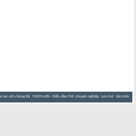
ên lạc với chúng tôi
CNCProVN - Diễn đàn CNC chuyên nghiệp
Lưu trữ
Lên trên