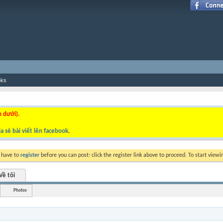
nks
n dưới).
a sẻ bài viết lên facebook
.
y have to
register
before you can post: click the register link above to proceed. To start view
Về tôi
Photos