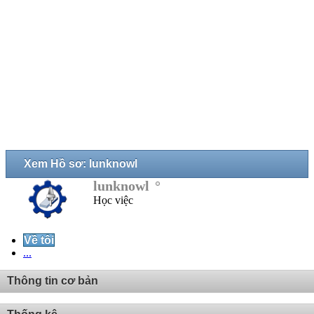
Xem Hồ sơ: lunknowl
lunknowl
Học việc
Về tôi
...
Thông tin cơ bản