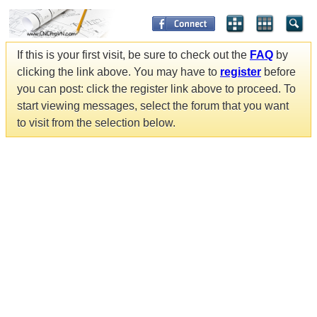
If this is your first visit, be sure to check out the
FAQ
by
clicking the link above. You may have to
register
before
you can post: click the register link above to proceed. To
start viewing messages, select the forum that you want
to visit from the selection below.