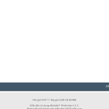
Li
Múi giờ GMT +7. Bây giờ là
05:13:42 AM
.
Diễn đàn sử dụng vBulletin® Phiên bản 4.2.3.
Phát triển bởi thành viên diễn đàn CNCProVN.com