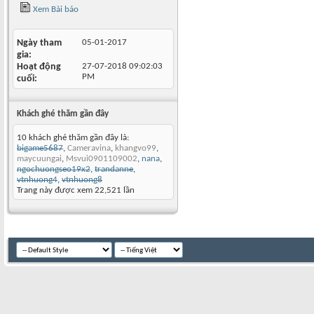
Xem Bài báo
Ngày tham
05-01-2017
gia
Hoạt động
27-07-2018
09:02:03
PM
cuối
Khách ghé thăm gần đây
10 khách ghé thăm gần đây là:
bigame5687
,
Cameravina
,
khangvo99
,
maycuungai
,
Msvui0901109002
,
nana
,
ngochuongseo19x2
,
trandanne
,
vtnhuong4
,
vtnhuong8
Trang này được xem 22,521 lần