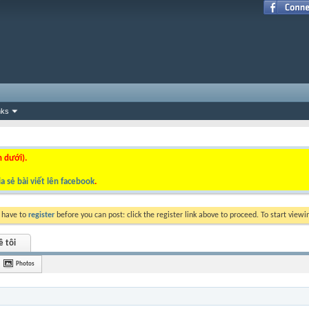
nks
n dưới).
a sẻ bài viết lên facebook
.
y have to
register
before you can post: click the register link above to proceed. To start view
ề tôi
Photos