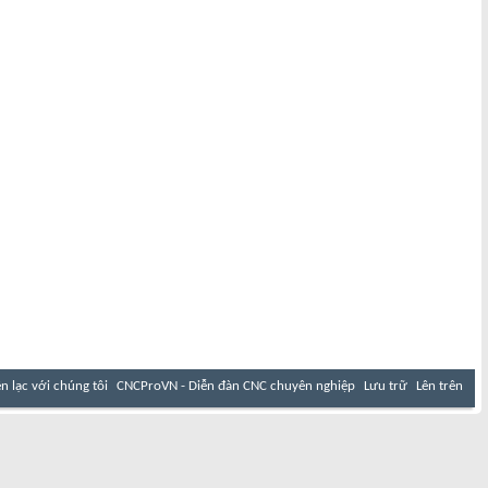
ên lạc với chúng tôi
CNCProVN - Diễn đàn CNC chuyên nghiệp
Lưu trữ
Lên trên