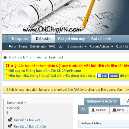
Trang chủ
Diễn đàn
Bài gửi hôm nay
Bài viết mới
Forum Home
Bài viết mới
FAQ
Lịch
Community
Forum Actions
Quick Li
Danh sách Thành viên
lunknowl
Chú ý
: Các bạn nên tham khảo Nội quy trước khi viết bài (click vào liên kết bê
*
Nội quy và Thông báo diễn đàn CNCProVN.com
*
Nếu bạn thấy hứng thú với bài viết. Hãy dùng chức năng
để chi
If this is your first visit, be sure to check out the
FAQ
by clicking the link above. You ma
lunknowl's Activity
V
lunknowl
Học việc
All
lunknowl
Bạn bè
Tìm tất cả bài viết
No Recent Activity
Tìm tất cả Bài bắt đầu