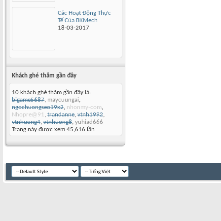
Các Hoạt Động Thực
Tế Của BKMech
18-03-2017
Khách ghé thăm gần đây
10 khách ghé thăm gần đây là:
bigame5687
,
maycuungai
,
ngochuongseo19x2
,
nhonmy-com
,
Nhopre@91
,
trandanne
,
vtnh1992
,
vtnhuong4
,
vtnhuong8
,
yuhiad666
Trang này được xem 45,616 lần