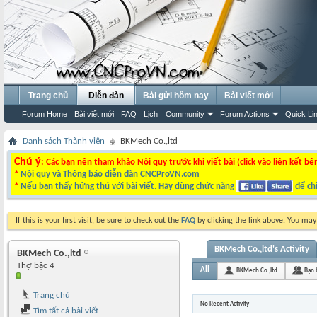
Trang chủ
Diễn đàn
Bài gửi hôm nay
Bài viết mới
Forum Home
Bài viết mới
FAQ
Lịch
Community
Forum Actions
Quick Li
Danh sách Thành viên
BKMech Co.,ltd
Chú ý
: Các bạn nên tham khảo Nội quy trước khi viết bài (click vào liên kết bê
*
Nội quy và Thông báo diễn đàn CNCProVN.com
*
Nếu bạn thấy hứng thú với bài viết. Hãy dùng chức năng
để chi
If this is your first visit, be sure to check out the
FAQ
by clicking the link above. You ma
BKMech Co.,ltd's Activity
BKMech Co.,ltd
Thợ bậc 4
All
BKMech Co.,ltd
Bạn 
Trang chủ
No Recent Activity
Tìm tất cả bài viết