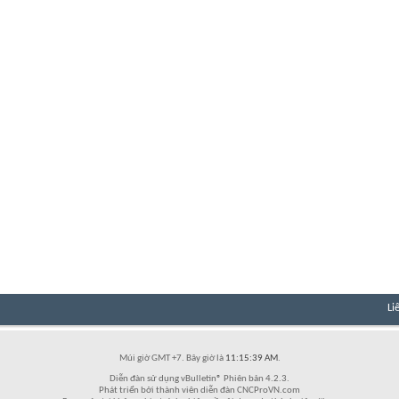
Li
Múi giờ GMT +7. Bây giờ là
11:15:39 AM
.
Diễn đàn sử dụng vBulletin® Phiên bản 4.2.3.
Phát triển bởi thành viên diễn đàn CNCProVN.com