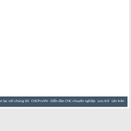
ên lạc với chúng tôi
CNCProVN - Diễn đàn CNC chuyên nghiệp
Lưu trữ
Lên trên