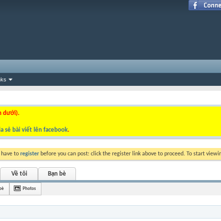
nks
n dưới).
a sẻ bài viết lên facebook
.
y have to
register
before you can post: click the register link above to proceed. To start view
Về tôi
Bạn bè
bè
Photos