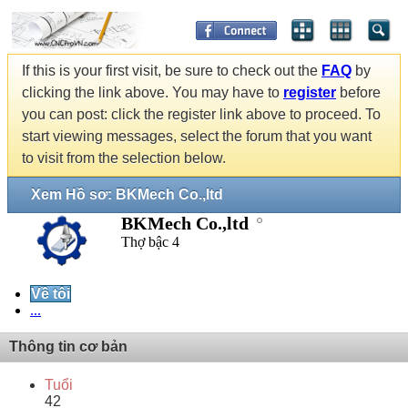
If this is your first visit, be sure to check out the
FAQ
by
clicking the link above. You may have to
register
before
you can post: click the register link above to proceed. To
start viewing messages, select the forum that you want
to visit from the selection below.
Xem Hồ sơ: BKMech Co.,ltd
BKMech Co.,ltd
Thợ bậc 4
Về tôi
...
Thông tin cơ bản
Tuổi
42