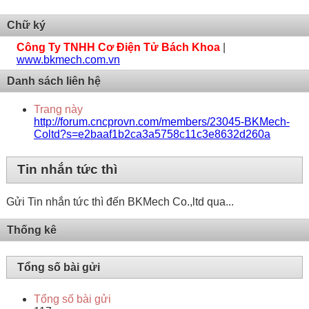
Chữ ký
Công Ty TNHH Cơ Điện Tử Bách Khoa
|
www.bkmech.com.vn
Danh sách liên hệ
Trang này
http://forum.cncprovn.com/members/23045-BKMech-
Coltd?s=e2baaf1b2ca3a5758c11c3e8632d260a
Tin nhắn tức thì
Gửi Tin nhắn tức thì đến BKMech Co.,ltd qua...
Thống kê
Tổng số bài gửi
Tổng số bài gửi