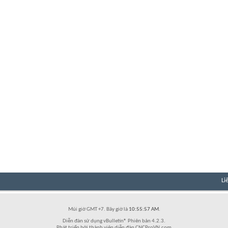
Li
Múi giờ GMT +7. Bây giờ là
10:55:57 AM
.
Diễn đàn sử dụng vBulletin® Phiên bản 4.2.3.
Phát triển bởi thành viên diễn đàn CNCProVN.com