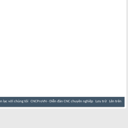
ên lạc với chúng tôi
CNCProVN - Diễn đàn CNC chuyên nghiệp
Lưu trữ
Lên trên