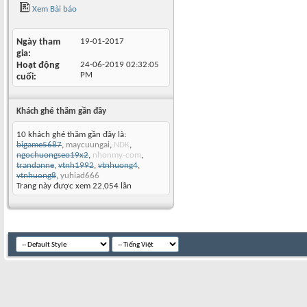
Xem Bài báo
Ngày tham
19-01-2017
gia
Hoạt động
24-06-2019
02:32:05
PM
cuối
Khách ghé thăm gần đây
10 khách ghé thăm gần đây là:
bigame5687
,
maycuungai
,
NDK
,
ngochuongseo19x2
,
nhonmy-com
,
trandanne
,
vtnh1992
,
vtnhuong4
,
vtnhuong8
,
yuhiad666
Trang này được xem 22,054 lần