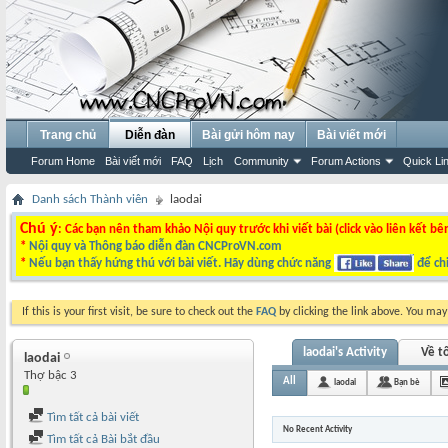
Trang chủ
Diễn đàn
Bài gửi hôm nay
Bài viết mới
Forum Home
Bài viết mới
FAQ
Lịch
Community
Forum Actions
Quick Li
Danh sách Thành viên
laodai
Chú ý
: Các bạn nên tham khảo Nội quy trước khi viết bài (click vào liên kết bê
*
Nội quy và Thông báo diễn đàn CNCProVN.com
*
Nếu bạn thấy hứng thú với bài viết. Hãy dùng chức năng
để chi
If this is your first visit, be sure to check out the
FAQ
by clicking the link above. You ma
laodai's Activity
Về tô
laodai
Thợ bậc 3
All
laodai
Bạn bè
Tìm tất cả bài viết
No Recent Activity
Tìm tất cả Bài bắt đầu