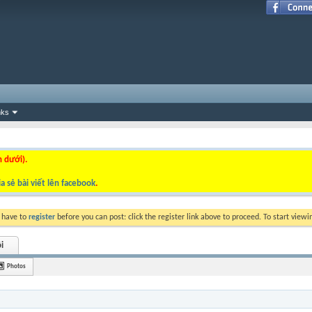
nks
n dưới).
a sẻ bài viết lên facebook
.
y have to
register
before you can post: click the register link above to proceed. To start view
i
Photos