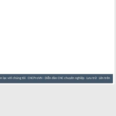
ên lạc với chúng tôi
CNCProVN - Diễn đàn CNC chuyên nghiệp
Lưu trữ
Lên trên