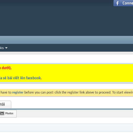
nks
n dưới).
a sẻ bài viết lên facebook
.
y have to
register
before you can post: click the register link above to proceed. To start view
tôi
Photos