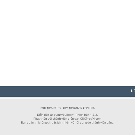
Li
Múi giờ GMT +7. Bây giờ là
07:11:44 PM
.
Diễn đàn sử dụng vBulletin® Phiên bản 4.2.3.
Phát triển bởi thành viên diễn đàn CNCProVN.com
Ban quản trị không chịu trách nhiệm về nội dung do thành viên đăng.