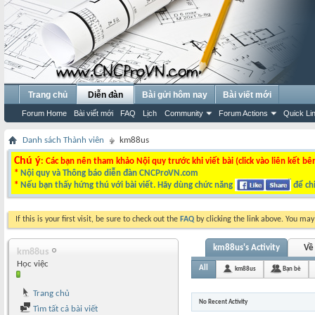
Trang chủ
Diễn đàn
Bài gửi hôm nay
Bài viết mới
Forum Home
Bài viết mới
FAQ
Lịch
Community
Forum Actions
Quick Li
Danh sách Thành viên
km88us
Chú ý
: Các bạn nên tham khảo Nội quy trước khi viết bài (click vào liên kết bê
*
Nội quy và Thông báo diễn đàn CNCProVN.com
*
Nếu bạn thấy hứng thú với bài viết. Hãy dùng chức năng
để chi
If this is your first visit, be sure to check out the
FAQ
by clicking the link above. You ma
km88us's Activity
Về 
km88us
Học việc
All
km88us
Bạn bè
Trang chủ
No Recent Activity
Tìm tất cả bài viết