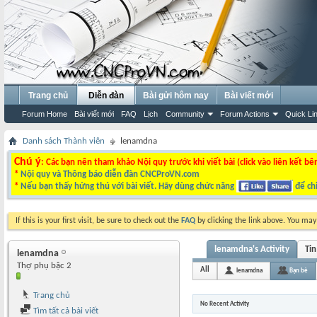
Trang chủ
Diễn đàn
Bài gửi hôm nay
Bài viết mới
Forum Home
Bài viết mới
FAQ
Lịch
Community
Forum Actions
Quick Li
Danh sách Thành viên
lenamdna
Chú ý
: Các bạn nên tham khảo Nội quy trước khi viết bài (click vào liên kết bê
*
Nội quy và Thông báo diễn đàn CNCProVN.com
*
Nếu bạn thấy hứng thú với bài viết. Hãy dùng chức năng
để chi
If this is your first visit, be sure to check out the
FAQ
by clicking the link above. You ma
lenamdna's Activity
Ti
lenamdna
Thợ phụ bậc 2
All
lenamdna
Bạn bè
Trang chủ
No Recent Activity
Tìm tất cả bài viết