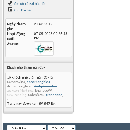
Tìm tất cả Bài bắt đầu
Xem Bài báo
Ngày tham
24-02-2017
gia
Hoạt động
07-05-2025
02:26:53
PM
cuối
Avatar
Khách ghé thăm gần đây
10 khách ghé thăm gần đây là:
Cameravina
,
decorbanghieu
,
dichvutainghean
,
dinhphanadv2
,
Jackson Martinez
,
khangvo99
,
SVGTrending
,
tadep89ex
,
trandanne
,
vnlifting
Trang này được xem 59,547 lần