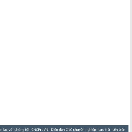
ên lạc với chúng tôi
CNCProVN - Diễn đàn CNC chuyên nghiệp
Lưu trữ
Lên trên