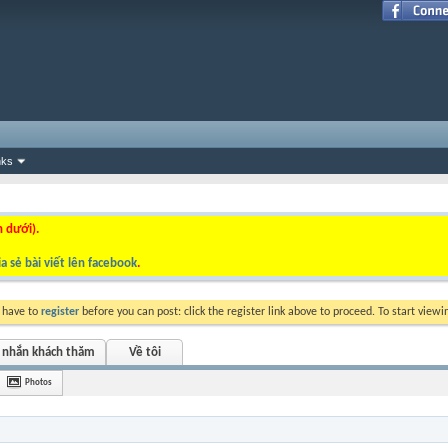
nks
n dưới).
a sẻ bài viết lên facebook
.
y have to
register
before you can post: click the register link above to proceed. To start view
n nhắn khách thăm
Về tôi
Photos