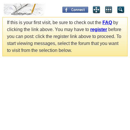
If this is your first visit, be sure to check out the
FAQ
by
clicking the link above. You may have to
register
before
you can post: click the register link above to proceed. To
start viewing messages, select the forum that you want
to visit from the selection below.