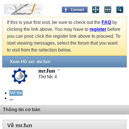
If this is your first visit, be sure to check out the
FAQ
by
clicking the link above. You may have to
register
before
you can post: click the register link above to proceed. To
start viewing messages, select the forum that you want
to visit from the selection below.
Xem Hồ sơ: mr.fun
mr.fun
Thợ bậc 4
Về tôi
...
Thông tin cơ bản
Về mr.fun