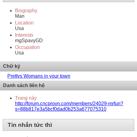
Biography
Man
Location
Usa
Interests
mgSpavyGD
Occupation
Usa
Chữ ký
Prettys Womans in your town
Danh sách liên hệ
Trang này
http://forum.cncprovn.com/members/24029-mrfun?
s=88b817e3a5bcf0dad0b253a677075310
Tin nhắn tức thì