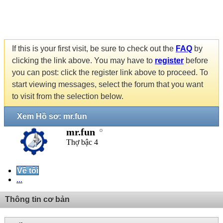
If this is your first visit, be sure to check out the
FAQ
by
clicking the link above. You may have to
register
before
you can post: click the register link above to proceed. To
start viewing messages, select the forum that you want
to visit from the selection below.
Xem Hồ sơ: mr.fun
mr.fun
Thợ bậc 4
Về tôi
...
Thông tin cơ bản