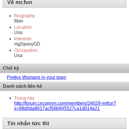
Về mr.fun
Biography
Man
Location
Usa
Interests
mgSpavyGD
Occupation
Usa
Chữ ký
Prettys Womans in your town
Danh sách liên hệ
Trang này
http://forum.cncprovn.com/members/24029-mrfun?
s=99d0da8617acf56b945527ca1d014e21
Tin nhắn tức thì