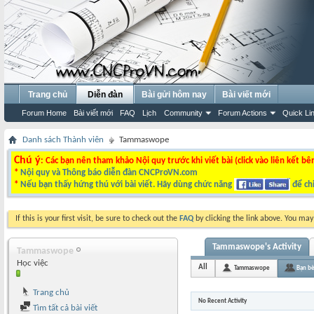
Trang chủ
Diễn đàn
Bài gửi hôm nay
Bài viết mới
Forum Home
Bài viết mới
FAQ
Lịch
Community
Forum Actions
Quick Li
Danh sách Thành viên
Tammaswope
Chú ý
: Các bạn nên tham khảo Nội quy trước khi viết bài (click vào liên kết bê
*
Nội quy và Thông báo diễn đàn CNCProVN.com
*
Nếu bạn thấy hứng thú với bài viết. Hãy dùng chức năng
để chi
If this is your first visit, be sure to check out the
FAQ
by clicking the link above. You ma
Tammaswope's Activity
Tammaswope
Học việc
All
Tammaswope
Bạn b
Trang chủ
No Recent Activity
Tìm tất cả bài viết