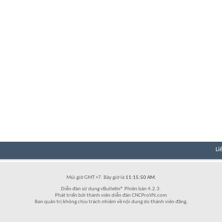
Li
Múi giờ GMT +7. Bây giờ là
11:15:50 AM
.
Diễn đàn sử dụng vBulletin® Phiên bản 4.2.3.
Phát triển bởi thành viên diễn đàn CNCProVN.com
Ban quản trị không chịu trách nhiệm về nội dung do thành viên đăng.