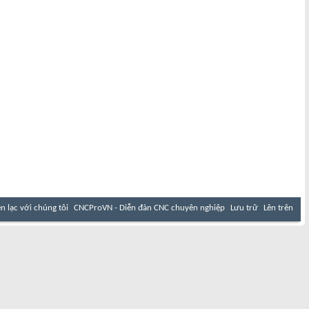
ên lạc với chúng tôi
CNCProVN - Diễn đàn CNC chuyên nghiệp
Lưu trữ
Lên trên