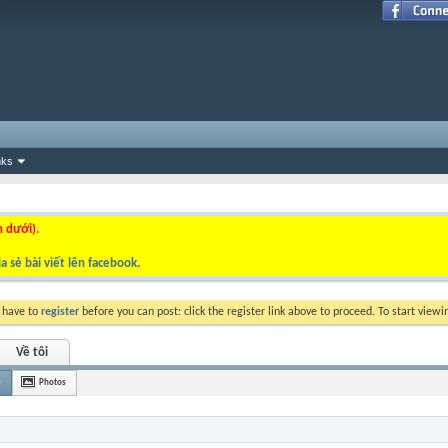
nks
n dưới).
a sẻ bài viết lên facebook
.
y have to
register
before you can post: click the register link above to proceed. To start view
Về tôi
è
Photos