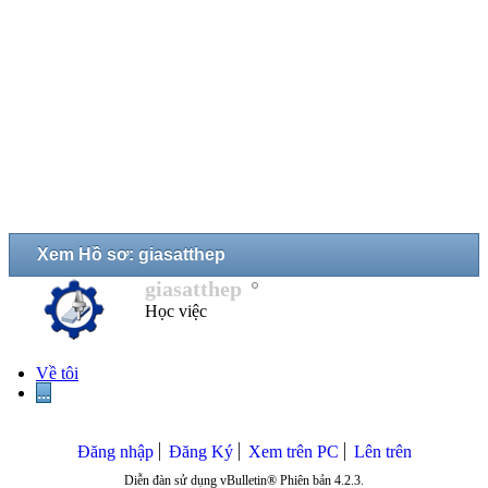
Xem Hồ sơ: giasatthep
giasatthep
Học việc
Về tôi
...
Đăng nhập
Đăng Ký
Xem trên PC
Lên trên
Diễn đàn sử dụng vBulletin® Phiên bản 4.2.3.