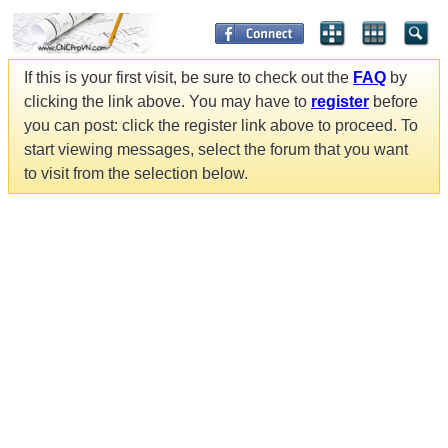
If this is your first visit, be sure to check out the
FAQ
by
clicking the link above. You may have to
register
before
you can post: click the register link above to proceed. To
start viewing messages, select the forum that you want
to visit from the selection below.