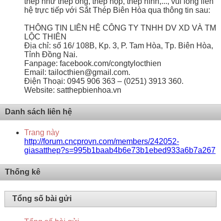
thép như thép ống, thép hộp, thép hình,..., vui lòng liên
hệ trực tiếp với Sắt Thép Biên Hòa qua thông tin sau:
THÔNG TIN LIÊN HỆ CÔNG TY TNHH DV XD VÀ TM
LỘC THIÊN
Địa chỉ: số 16/ 108B, Kp. 3, P. Tam Hòa, Tp. Biên Hòa,
Tỉnh Đồng Nai.
Fanpage: facebook.com/congtylocthien
Email: tailocthien@gmail.com.
Điện Thoại: 0945 906 363 – (0251) 3913 360.
Website: satthepbienhoa.vn
Danh sách liên hệ
Trang này
http://forum.cncprovn.com/members/242052-
giasatthep?s=995b1baab4b6e73b1ebed933a6b7a267
Thống kê
Tổng số bài gửi