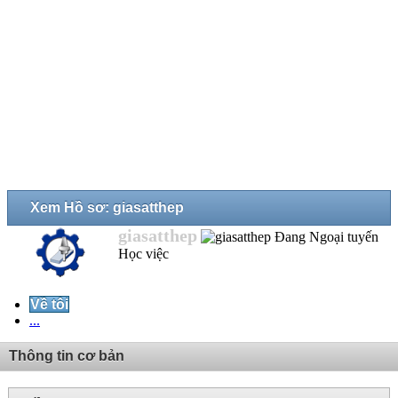
Xem Hồ sơ: giasatthep
giasatthep
Học việc
Về tôi
...
Thông tin cơ bản