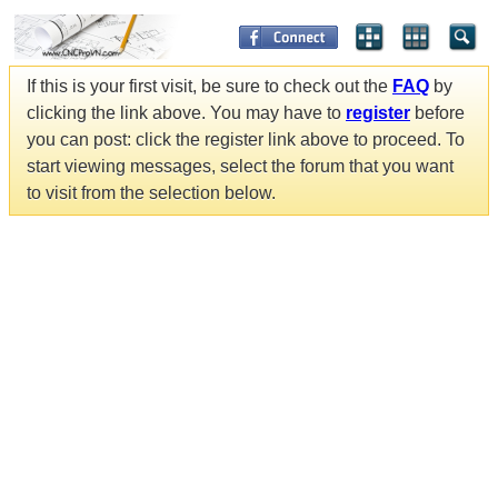
If this is your first visit, be sure to check out the
FAQ
by
clicking the link above. You may have to
register
before
you can post: click the register link above to proceed. To
start viewing messages, select the forum that you want
to visit from the selection below.