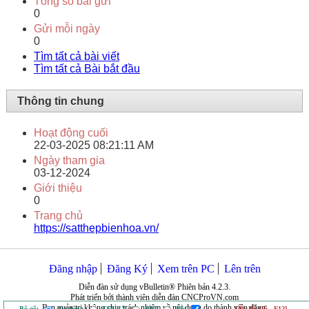
Tổng số bài gửi
0
Gửi mỗi ngày
0
Tìm tất cả bài viết
Tìm tất cả Bài bắt đầu
Thông tin chung
Hoạt động cuối
22-03-2025
08:21:11 AM
Ngày tham gia
03-12-2024
Giới thiệu
0
Trang chủ
https://satthepbienhoa.vn/
Đăng nhập
Đăng Ký
Xem trên PC
Lên trên
Diễn đàn sử dụng vBulletin® Phiên bản 4.2.3.
Phát triển bởi thành viên diễn đàn CNCProVN.com
Ban quản trị không chịu trách nhiệm về nội dung do thành viên đăng.
Bộ gõ:
Tự động
TELEX
VNI
Tắt
[Ẩn Bộ Gõ - F12]