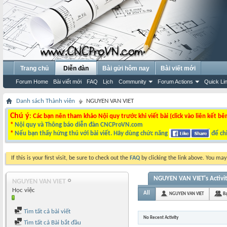
Trang chủ
Diễn đàn
Bài gửi hôm nay
Bài viết mới
Forum Home
Bài viết mới
FAQ
Lịch
Community
Forum Actions
Quick Li
Danh sách Thành viên
NGUYEN VAN VIET
Chú ý
: Các bạn nên tham khảo Nội quy trước khi viết bài (click vào liên kết bê
*
Nội quy và Thông báo diễn đàn CNCProVN.com
*
Nếu bạn thấy hứng thú với bài viết. Hãy dùng chức năng
để chi
If this is your first visit, be sure to check out the
FAQ
by clicking the link above. You ma
NGUYEN VAN VIET's Activi
NGUYEN VAN VIET
Học việc
All
NGUYEN VAN VIET
B
Tìm tất cả bài viết
No Recent Activity
Tìm tất cả Bài bắt đầu