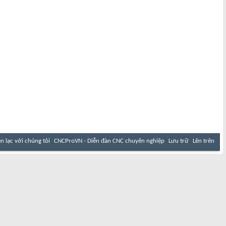
ên lạc với chúng tôi
CNCProVN - Diễn đàn CNC chuyên nghiệp
Lưu trữ
Lên trên