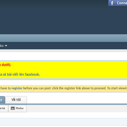
nks
n dưới).
a sẻ bài viết lên facebook
.
y have to
register
before you can post: click the register link above to proceed. To start view
ty
Về tôi
ạn bè
Photos