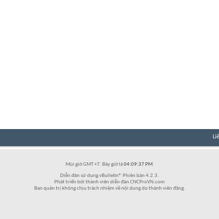
Li
Múi giờ GMT +7. Bây giờ là
04:09:37 PM
.
Diễn đàn sử dụng vBulletin® Phiên bản 4.2.3.
Phát triển bởi thành viên diễn đàn CNCProVN.com
Ban quản trị không chịu trách nhiệm về nội dung do thành viên đăng.