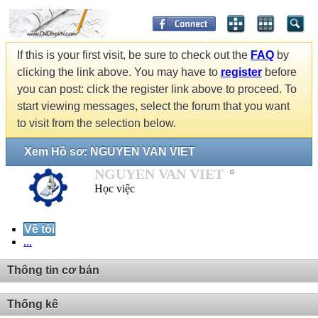
If this is your first visit, be sure to check out the
FAQ
by
clicking the link above. You may have to
register
before
you can post: click the register link above to proceed. To
start viewing messages, select the forum that you want
to visit from the selection below.
Xem Hồ sơ: NGUYEN VAN VIET
NGUYEN VAN VIET
Học việc
Về tôi
...
Thông tin cơ bản
Thống kê