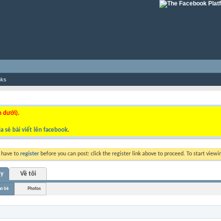
nks
n dưới).
a sẻ bài viết lên facebook
.
y have to
register
before you can post: click the register link above to proceed. To start view
ty
Về tôi
ạn bè
Photos