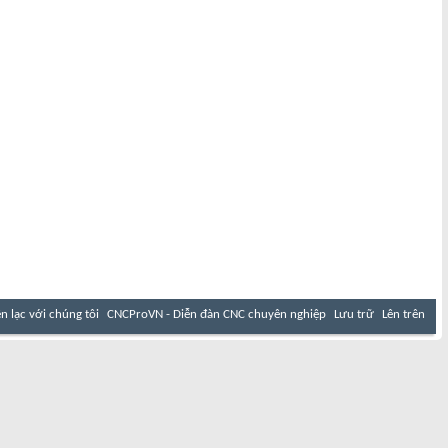
ên lạc với chúng tôi
CNCProVN - Diễn đàn CNC chuyên nghiệp
Lưu trữ
Lên trên