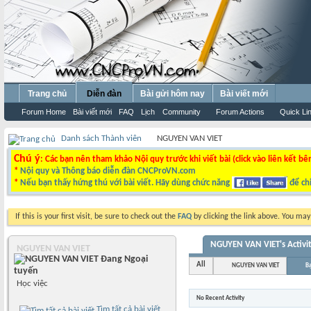
Trang chủ
Diễn đàn
Bài gửi hôm nay
Bài viết mới
Forum Home
Bài viết mới
FAQ
Lịch
Community
Forum Actions
Quick Li
Danh sách Thành viên
NGUYEN VAN VIET
Chú ý
: Các bạn nên tham khảo Nội quy trước khi viết bài (click vào liên kết bê
*
Nội quy và Thông báo diễn đàn CNCProVN.com
*
Nếu bạn thấy hứng thú với bài viết. Hãy dùng chức năng
để chi
If this is your first visit, be sure to check out the
FAQ
by clicking the link above. You ma
NGUYEN VAN VIET's Activi
NGUYEN VAN VIET
All
NGUYEN VAN VIET
B
Học việc
No Recent Activity
Tìm tất cả bài viết