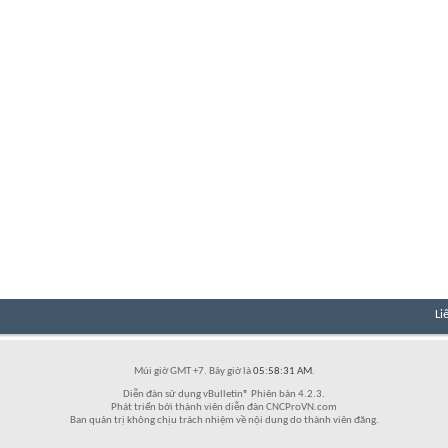
Li
Múi giờ GMT +7. Bây giờ là
05:58:31 AM
.
Diễn đàn sử dụng vBulletin® Phiên bản 4.2.3.
Phát triển bởi thành viên diễn đàn CNCProVN.com
Ban quản trị không chịu trách nhiệm về nội dung do thành viên đăng.