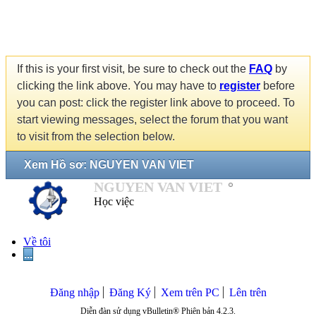
If this is your first visit, be sure to check out the
FAQ
by
clicking the link above. You may have to
register
before
you can post: click the register link above to proceed. To
start viewing messages, select the forum that you want
to visit from the selection below.
Xem Hồ sơ: NGUYEN VAN VIET
NGUYEN VAN VIET
Học việc
Về tôi
...
Đăng nhập
Đăng Ký
Xem trên PC
Lên trên
Diễn đàn sử dụng vBulletin® Phiên bản 4.2.3.