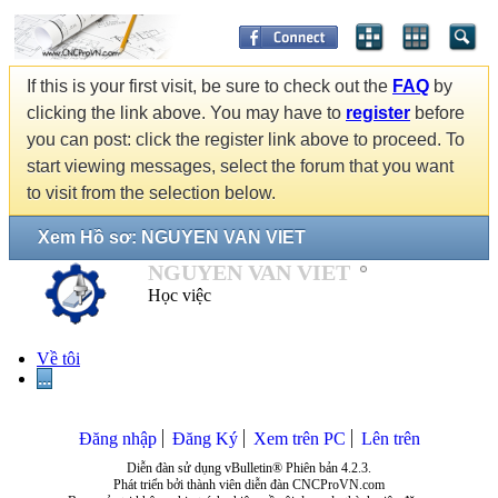
If this is your first visit, be sure to check out the
FAQ
by
clicking the link above. You may have to
register
before
you can post: click the register link above to proceed. To
start viewing messages, select the forum that you want
to visit from the selection below.
Xem Hồ sơ: NGUYEN VAN VIET
NGUYEN VAN VIET
Học việc
Về tôi
...
Đăng nhập
Đăng Ký
Xem trên PC
Lên trên
Diễn đàn sử dụng vBulletin® Phiên bản 4.2.3.
Phát triển bởi thành viên diễn đàn CNCProVN.com