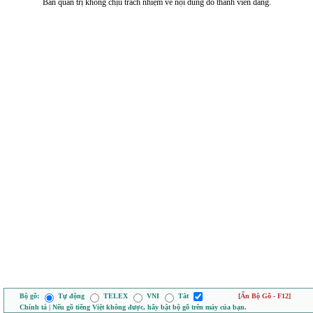
Ban quản trị không chịu trách nhiệm về nội dung do thành viên đăng.
Bộ gõ:
Tự động
TELEX
VNI
Tắt
[Ẩn Bộ Gõ - F12]
Chính tả | Nếu gõ tiếng Việt không được, hãy bật bộ gõ trên máy của bạn.