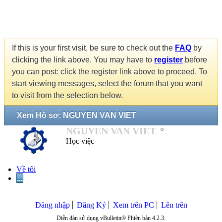
If this is your first visit, be sure to check out the
FAQ
by
clicking the link above. You may have to
register
before
you can post: click the register link above to proceed. To
start viewing messages, select the forum that you want
to visit from the selection below.
Xem Hồ sơ: NGUYEN VAN VIET
NGUYEN VAN VIET
Học việc
Về tôi
...
Đăng nhập
Đăng Ký
Xem trên PC
Lên trên
Diễn đàn sử dụng vBulletin® Phiên bản 4.2.3.