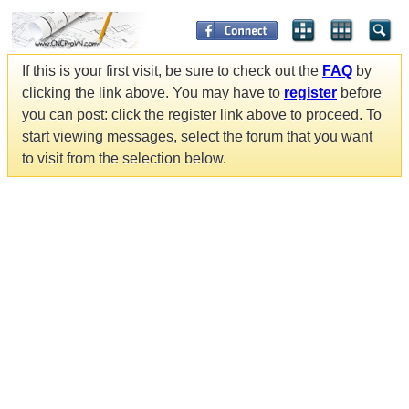
If this is your first visit, be sure to check out the
FAQ
by
clicking the link above. You may have to
register
before
you can post: click the register link above to proceed. To
start viewing messages, select the forum that you want
to visit from the selection below.