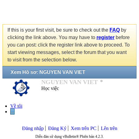
If this is your first visit, be sure to check out the
FAQ
by
clicking the link above. You may have to
register
before
you can post: click the register link above to proceed. To
start viewing messages, select the forum that you want
to visit from the selection below.
Xem Hồ sơ: NGUYEN VAN VIET
NGUYEN VAN VIET
Học việc
Về tôi
...
Đăng nhập
Đăng Ký
Xem trên PC
Lên trên
Diễn đàn sử dụng vBulletin® Phiên bản 4.2.3.