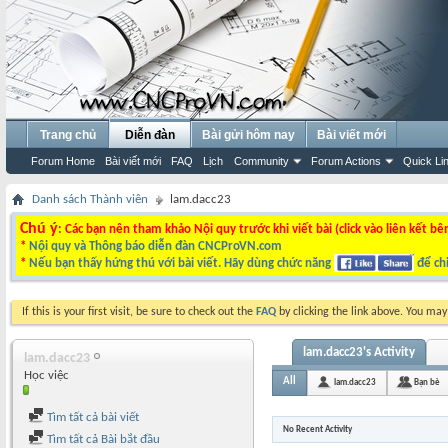
Trang chủ
Diễn đàn
Bài gửi hôm nay
Bài viết mới
Forum Home
Bài viết mới
FAQ
Lịch
Community
Forum Actions
Quick Li
Danh sách Thành viên
lam.dacc23
Chú ý
: Các bạn nên tham khảo Nội quy trước khi viết bài (click vào liên kết bê
*
Nội quy và Thông báo diễn đàn CNCProVN.com
*
Nếu bạn thấy hứng thú với bài viết. Hãy dùng chức năng
để chi
If this is your first visit, be sure to check out the
FAQ
by clicking the link above. You ma
lam.dacc23's Activity
lam.dacc23
Học việc
All
lam.dacc23
Bạn bè
Tìm tất cả bài viết
No Recent Activity
Tìm tất cả Bài bắt đầu