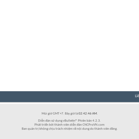
Li
Múi giờ GMT +7. Bây giờ là
02:42:46 AM
.
Diễn đàn sử dụng vBulletin® Phiên bản 4.2.3.
Phát triển bởi thành viên diễn đàn CNCProVN.com
Ban quản trị không chịu trách nhiệm về nội dung do thành viên đăng.