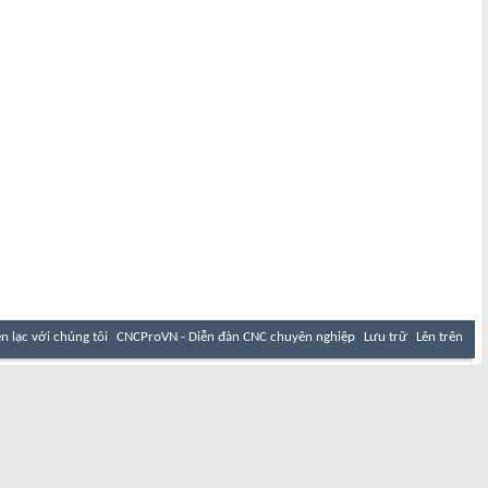
ên lạc với chúng tôi
CNCProVN - Diễn đàn CNC chuyên nghiệp
Lưu trữ
Lên trên