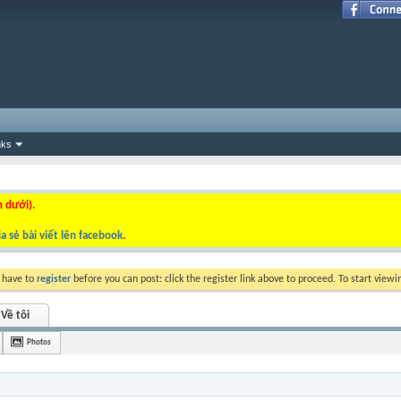
nks
n dưới).
a sẻ bài viết lên facebook
.
y have to
register
before you can post: click the register link above to proceed. To start view
Về tôi
Photos