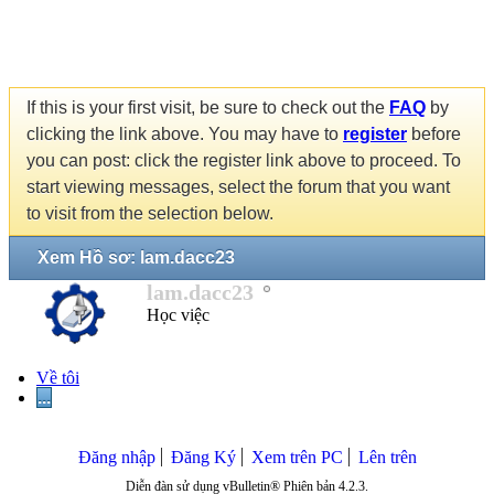
If this is your first visit, be sure to check out the
FAQ
by
clicking the link above. You may have to
register
before
you can post: click the register link above to proceed. To
start viewing messages, select the forum that you want
to visit from the selection below.
Xem Hồ sơ: lam.dacc23
lam.dacc23
Học việc
Về tôi
...
Đăng nhập
Đăng Ký
Xem trên PC
Lên trên
Diễn đàn sử dụng vBulletin® Phiên bản 4.2.3.