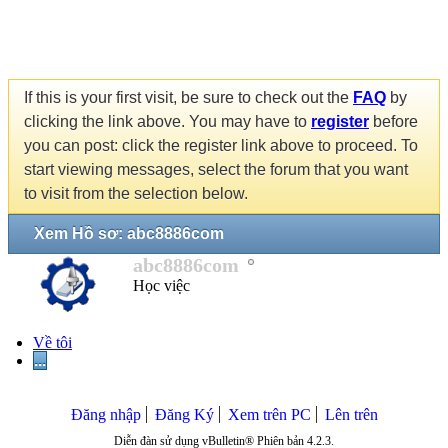
If this is your first visit, be sure to check out the
FAQ
by
clicking the link above. You may have to
register
before
you can post: click the register link above to proceed. To
start viewing messages, select the forum that you want
to visit from the selection below.
Xem Hồ sơ: abc8886com
abc8886com
Học việc
Về tôi
...
Đăng nhập
Đăng Ký
Xem trên PC
Lên trên
Diễn đàn sử dụng vBulletin® Phiên bản 4.2.3.