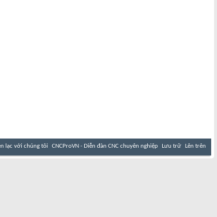
ên lạc với chúng tôi
CNCProVN - Diễn đàn CNC chuyên nghiệp
Lưu trữ
Lên trên