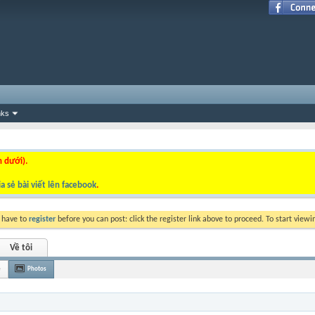
nks
n dưới).
a sẻ bài viết lên facebook
.
y have to
register
before you can post: click the register link above to proceed. To start view
Về tôi
è
Photos