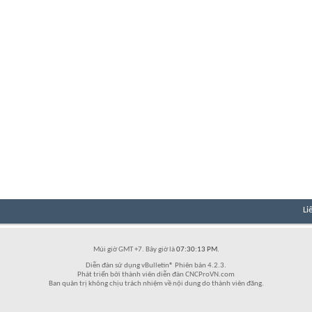
Li
Múi giờ GMT +7. Bây giờ là
07:30:13 PM
.
Diễn đàn sử dụng vBulletin® Phiên bản 4.2.3.
Phát triển bởi thành viên diễn đàn CNCProVN.com
Ban quản trị không chịu trách nhiệm về nội dung do thành viên đăng.