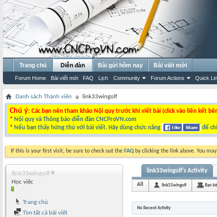
Trang chủ
Diễn đàn
Bài gửi hôm nay
Bài viết mới
Forum Home
Bài viết mới
FAQ
Lịch
Community
Forum Actions
Quick Li
Danh sách Thành viên
link33wingolf
Chú ý
: Các bạn nên tham khảo Nội quy trước khi viết bài (click vào liên kết bê
*
Nội quy và Thông báo diễn đàn CNCProVN.com
*
Nếu bạn thấy hứng thú với bài viết. Hãy dùng chức năng
để chi
If this is your first visit, be sure to check out the
FAQ
by clicking the link above. You ma
link33wingolf's Activity
link33wingolf
Học việc
All
link33wingolf
Bạn b
Trang chủ
No Recent Activity
Tìm tất cả bài viết