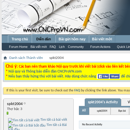
Trang chủ
Diễn đàn
Bài gửi hôm nay
Bài viết mới
Forum Home
Bài viết mới
FAQ
Lịch
Community
Forum Actions
Quick Li
Danh sách Thành viên
spkt2004
Chú ý
: Các bạn nên tham khảo Nội quy trước khi viết bài (click vào liên kết bê
*
Nội quy và Thông báo diễn đàn CNCProVN.com
*
Nếu bạn thấy hứng thú với bài viết. Hãy dùng chức năng
để chi
If this is your first visit, be sure to check out the
FAQ
by clicking the link above. You ma
spkt2004's Activity
V
spkt2004
Thợ bậc 3
All
spkt2004
Bạn bè
Tìm tất cả bài viết
Tìm tất cả Bài
No Recent Activity
bắt đầu