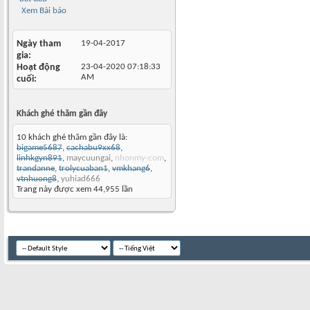
Xem Bài báo
Ngày tham
19-04-2017
gia
Hoạt động
23-04-2020
07:18:33
AM
cuối
Khách ghé thăm gần đây
10 khách ghé thăm gần đây là:
bigame5687
,
cachabu9xx68
,
linhkgyn891
,
maycuungai
,
nhonmy-com
,
trandanne
,
trolycuaban1
,
vmkhang6
,
vtnhuong8
,
yuhiad666
Trang này được xem 44,955 lần