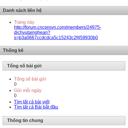
Danh sách liên hệ
Trang này
http://forum.cncprovn.com/members/24975-
dichvutainghean?
s=b3a0667ccdcdca5c15243c2f459930b0
Thống kê
Tổng số bài gửi
Tổng số bài gửi
0
Gửi mỗi ngày
0
Tìm tất cả bài viết
Tìm tất cả Bài bắt đầu
Thông tin chung