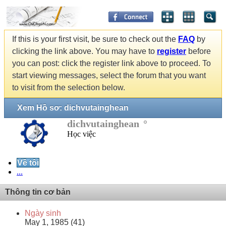
If this is your first visit, be sure to check out the
FAQ
by
clicking the link above. You may have to
register
before
you can post: click the register link above to proceed. To
start viewing messages, select the forum that you want
to visit from the selection below.
Xem Hồ sơ: dichvutainghean
dichvutainghean
Học việc
Về tôi
...
Thông tin cơ bản
Ngày sinh
May 1, 1985 (41)