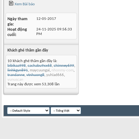
Xem Bài báo
Ngày tham
12-05-2017
gia
Hoạt động
24-11-2025
09:56:33
PM
cuối
Khách ghé thăm gần đây
10 khách ghé thăm gần đây là:
bibikaa998
,
cachabu9xx68
,
chimney699
,
linhkgyn891
,
maycuungai
,
nhonmy-com
,
trandanne
,
vtnhuong8
,
yuhiad666
,
yunuscan
Trang này được xem 53,308 lần