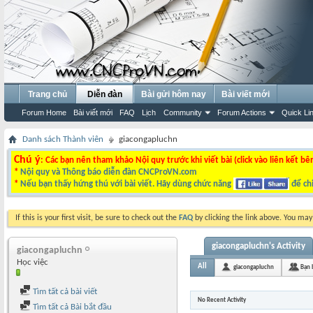
Trang chủ
Diễn đàn
Bài gửi hôm nay
Bài viết mới
Forum Home
Bài viết mới
FAQ
Lịch
Community
Forum Actions
Quick Li
Danh sách Thành viên
giacongapluchn
Chú ý
: Các bạn nên tham khảo Nội quy trước khi viết bài (click vào liên kết bê
*
Nội quy và Thông báo diễn đàn CNCProVN.com
*
Nếu bạn thấy hứng thú với bài viết. Hãy dùng chức năng
để chi
If this is your first visit, be sure to check out the
FAQ
by clicking the link above. You ma
giacongapluchn's Activity
giacongapluchn
Học việc
All
giacongapluchn
Bạn 
Tìm tất cả bài viết
No Recent Activity
Tìm tất cả Bài bắt đầu