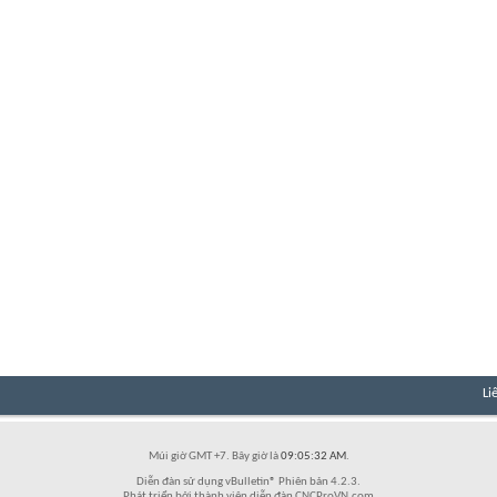
Li
Múi giờ GMT +7. Bây giờ là
09:05:32 AM
.
Diễn đàn sử dụng vBulletin® Phiên bản 4.2.3.
Phát triển bởi thành viên diễn đàn CNCProVN.com