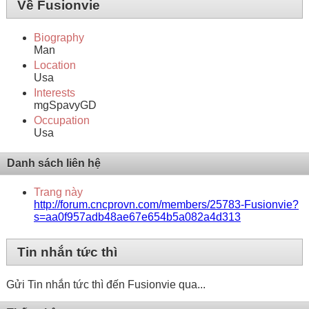
Về Fusionvie
Biography
Man
Location
Usa
Interests
mgSpavyGD
Occupation
Usa
Danh sách liên hệ
Trang này
http://forum.cncprovn.com/members/25783-Fusionvie?
s=aa0f957adb48ae67e654b5a082a4d313
Tin nhắn tức thì
Gửi Tin nhắn tức thì đến Fusionvie qua...