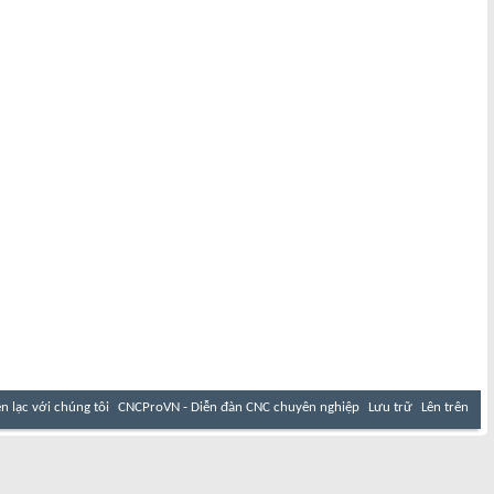
ên lạc với chúng tôi
CNCProVN - Diễn đàn CNC chuyên nghiệp
Lưu trữ
Lên trên