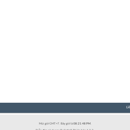
Li
Múi giờ GMT +7. Bây giờ là
08:21:48 PM
.