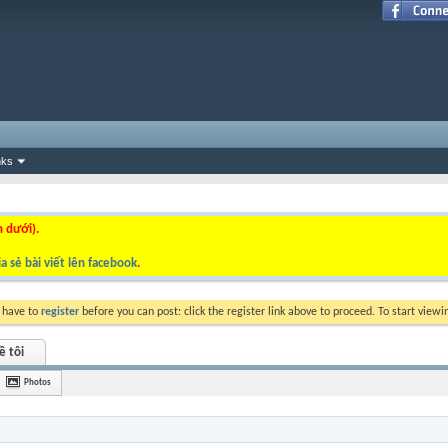
nks
n dưới).
a sẻ bài viết lên facebook
.
y have to
register
before you can post: click the register link above to proceed. To start view
ề tôi
Photos