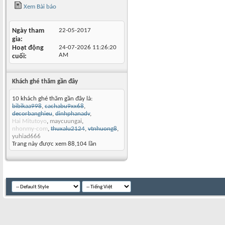
Xem Bài báo
Ngày tham
22-05-2017
gia
Hoạt động
24-07-2026
11:26:20
AM
cuối
Khách ghé thăm gần đây
10 khách ghé thăm gần đây là:
bibikaa998
,
cachabu9xx68
,
decorbanghieu
,
dinhphanadv
,
Hai Mitutoyo
,
maycuungai
,
nhonmy-com
,
thuxalu2124
,
vtnhuong8
,
yuhiad666
Trang này được xem 88,104 lần