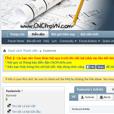
Trang chủ
Diễn đàn
Bài gửi hôm nay
Bài viết mới
Forum Home
Bài viết mới
FAQ
Lịch
Community
Forum Actions
Quick Li
Danh sách Thành viên
Fusionvie
Chú ý
: Các bạn nên tham khảo Nội quy trước khi viết bài (click vào liên kết bê
*
Nội quy và Thông báo diễn đàn CNCProVN.com
*
Nếu bạn thấy hứng thú với bài viết. Hãy dùng chức năng
để chi
If this is your first visit, be sure to check out the
FAQ
by clicking the link above. You ma
Fusionvie's Activity
V
Fusionvie
Banned
All
Fusionvie
Bạn bè
Tìm tất cả bài viết
No Recent Activity
Tìm tất cả Bài bắt đầu