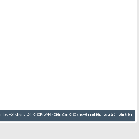
ên lạc với chúng tôi
CNCProVN - Diễn đàn CNC chuyên nghiệp
Lưu trữ
Lên trên