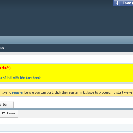
nks
n dưới).
a sẻ bài viết lên facebook
.
y have to
register
before you can post: click the register link above to proceed. To start view
ề tôi
Photos