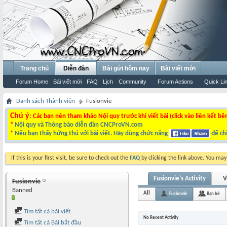
Trang chủ
Diễn đàn
Bài gửi hôm nay
Bài viết mới
Forum Home
Bài viết mới
FAQ
Lịch
Community
Forum Actions
Quick Li
Danh sách Thành viên
Fusionvie
Chú ý
: Các bạn nên tham khảo Nội quy trước khi viết bài (click vào liên kết bê
*
Nội quy và Thông báo diễn đàn CNCProVN.com
*
Nếu bạn thấy hứng thú với bài viết. Hãy dùng chức năng
để chi
If this is your first visit, be sure to check out the
FAQ
by clicking the link above. You ma
Fusionvie's Activity
V
Fusionvie
Banned
All
Fusionvie
Bạn bè
Tìm tất cả bài viết
No Recent Activity
Tìm tất cả Bài bắt đầu