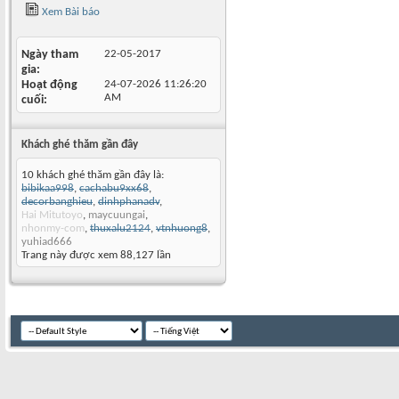
Xem Bài báo
Ngày tham
22-05-2017
gia
Hoạt động
24-07-2026
11:26:20
AM
cuối
Khách ghé thăm gần đây
10 khách ghé thăm gần đây là:
bibikaa998
,
cachabu9xx68
,
decorbanghieu
,
dinhphanadv
,
Hai Mitutoyo
,
maycuungai
,
nhonmy-com
,
thuxalu2124
,
vtnhuong8
,
yuhiad666
Trang này được xem 88,127 lần