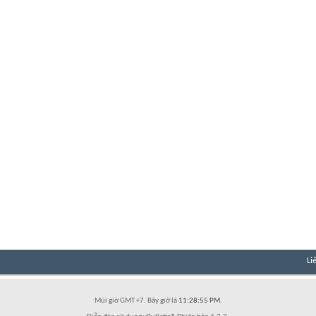
Li
Múi giờ GMT +7. Bây giờ là
11:28:55 PM
.