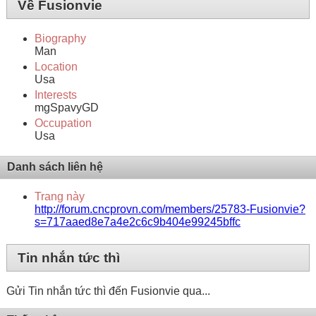
Về Fusionvie
Biography
Man
Location
Usa
Interests
mgSpavyGD
Occupation
Usa
Danh sách liên hệ
Trang này
http://forum.cncprovn.com/members/25783-Fusionvie?
s=717aaed8e7a4e2c6c9b404e99245bffc
Tin nhắn tức thì
Gửi Tin nhắn tức thì đến Fusionvie qua...