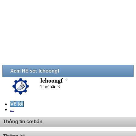
Xem Hồ sơ: lehoongf
lehoongf
Thợ bậc 3
Về tôi
...
Thông tin cơ bản