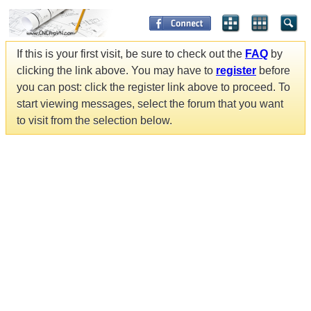
If this is your first visit, be sure to check out the
FAQ
by
clicking the link above. You may have to
register
before
you can post: click the register link above to proceed. To
start viewing messages, select the forum that you want
to visit from the selection below.